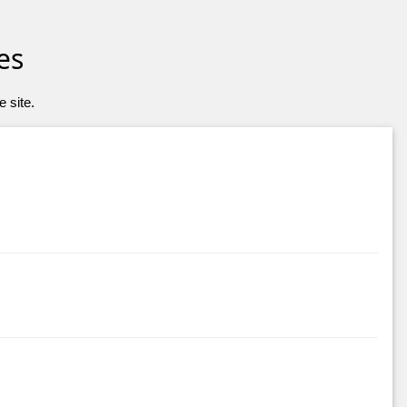
es
 site.